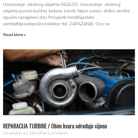
Usisavanje stranog objekta RAZLOG: Usisavanje stranog
objekta pored kućišta turbine (ventil, klipni ostaci, drška ventila,
ispušni razdjelnici itd.) Provjeriti:VentiliSjedala
ventilaKlipoviIspušni kolektor Itd. ZAPAŽANJE: Ovo se
Read More »
REPARACIJA TURBINE / Obim kvara određuje cijenu
December 24, 2020
No Comments