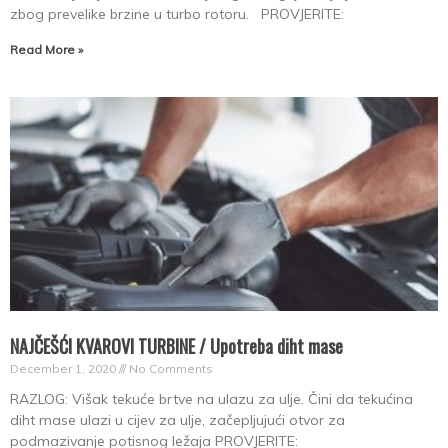
zbog prevelike brzine u turbo rotoru. PROVJERITE:
Read More »
NAJČEŠĆI KVAROVI TURBINE / Upotreba diht mase
December 1, 2020
No Comments
RAZLOG: Višak tekuće brtve na ulazu za ulje. Čini da tekućina
diht mase ulazi u cijev za ulje, začepljujući otvor za
podmazivanje potisnog ležaja PROVJERITE: