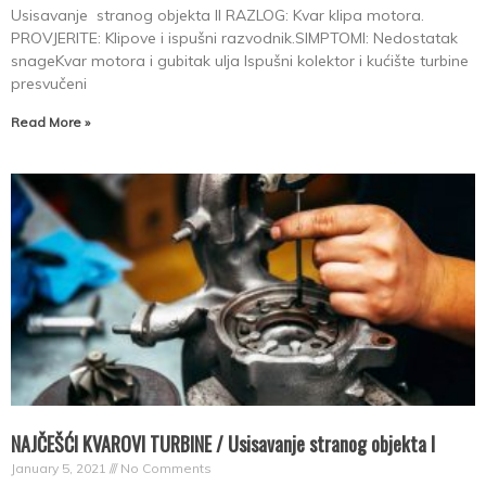
Usisavanje stranog objekta II RAZLOG: Kvar klipa motora.
PROVJERITE: Klipove i ispušni razvodnik.SIMPTOMI: Nedostatak
snageKvar motora i gubitak ulja Ispušni kolektor i kućište turbine
presvučeni
Read More »
NAJČEŠĆI KVAROVI TURBINE / Usisavanje stranog objekta I
January 5, 2021
No Comments